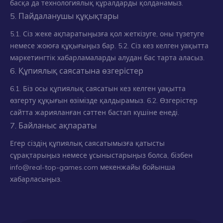
басқа да технологиялық құралдарды қолданамыз.
5. Пайдаланушы құқықтары
5.1. Сіз жеке ақпаратыңызға қол жеткізуге, оны түзетуге
немесе жоюға құқығыңыз бар. 5.2. Сіз кез келген уақытта
маркетингтік хабарламаларды алудан бас тарта аласыз.
6. Құпиялық саясатына өзгерістер
6.1. Біз осы құпиялық саясатын кез келген уақытта
өзгерту құқығын өзімізде қалдырамыз. 6.2. Өзгерістер
сайтта жарияланған сәттен бастап күшіне енеді.
7. Байланыс ақпараты
Егер сіздің құпиялық саясатымызға қатысты
сұрақтарыңыз немесе ұсыныстарыңыз болса, бізбен
info@real-top-games.com
мекенжайы бойынша
хабарласыңыз.