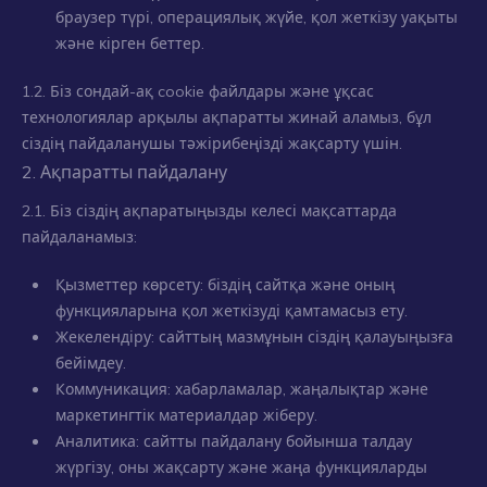
браузер түрі, операциялық жүйе, қол жеткізу уақыты
және кірген беттер.
1.2. Біз сондай-ақ cookie файлдары және ұқсас
технологиялар арқылы ақпаратты жинай аламыз, бұл
сіздің пайдаланушы тәжірибеңізді жақсарту үшін.
2. Ақпаратты пайдалану
2.1. Біз сіздің ақпаратыңызды келесі мақсаттарда
пайдаланамыз:
Қызметтер көрсету: біздің сайтқа және оның
функцияларына қол жеткізуді қамтамасыз ету.
Жекелендіру: сайттың мазмұнын сіздің қалауыңызға
бейімдеу.
Коммуникация: хабарламалар, жаңалықтар және
маркетингтік материалдар жіберу.
Аналитика: сайтты пайдалану бойынша талдау
жүргізу, оны жақсарту және жаңа функцияларды