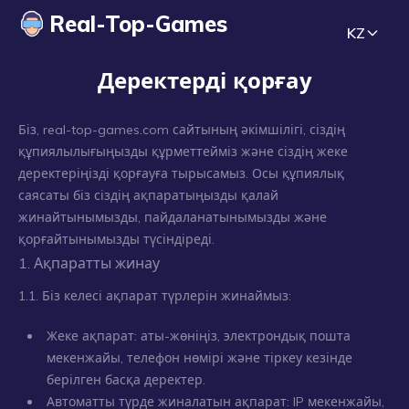
Real-Top-Games
KZ
Деректерді қорғау
Біз, real-top-games.com сайтының әкімшілігі, сіздің
құпиялылығыңызды құрметтейміз және сіздің жеке
деректеріңізді қорғауға тырысамыз. Осы құпиялық
саясаты біз сіздің ақпаратыңызды қалай
жинайтынымызды, пайдаланатынымызды және
қорғайтынымызды түсіндіреді.
1. Ақпаратты жинау
1.1. Біз келесі ақпарат түрлерін жинаймыз:
Жеке ақпарат: аты-жөніңіз, электрондық пошта
мекенжайы, телефон нөмірі және тіркеу кезінде
берілген басқа деректер.
Автоматты түрде жиналатын ақпарат: IP мекенжайы,