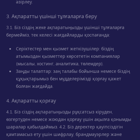
әзірлеу.
3. Ақпаратты үшінші тұлғаларға беру
3.1. Біз сіздің жеке ақпаратыңызды үшінші тұлғаларға
бермейміз, тек келесі жағдайларды қоспағанда:
Серіктестер мен қызмет жеткізушілер: біздің
атымыздан қызметтер көрсететін компаниялар
(мысалы, хостинг, аналитика, төлемдер).
Заңды талаптар: заң талабы бойынша немесе біздің
құқықтарымыз бен мүдделерімізді қорғау қажет
болған жағдайда.
4. Ақпаратты қорғау
4.1. Біз сіздің ақпаратыңызды рұқсатсыз кіруден,
өзгертуден немесе жоюдан қорғау үшін ақылға қонымды
шаралар қабылдаймыз. 4.2. Біз деректер қауіпсіздігін
қамтамасыз ету үшін шифрлау, брандмауэрлер және